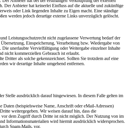
. Der Anbieter hat bei der erstmaligen Verknüpfung der externen
 Der Anbieter hat keinerlei Einfluss auf die aktuelle und zukünftige
Verweis oder Link liegenden Inhalte zu Eigen macht. Eine ständige
ößen werden jedoch derartige externe Links unverzüglich gelöscht.
 und Leistungsschutzrecht nicht zugelassene Verwertung bedarf der
ng, Übersetzung, Einspeicherung, Verarbeitung bzw. Wiedergabe von
 Die unerlaubte Vervielfältigung oder Weitergabe einzelner Inhalte
nd nicht kommerziellen Gebrauch ist erlaubt.
te Dritter als solche gekennzeichnet. Sollten Sie trotzdem auf eine
den wir derartige Inhalte umgehend entfernen.
 Stelle ausdrücklich darauf hingewiesen. In diesem Falle gelten im
e Daten (beispielsweise Name, Anschrift oder eMail-Adressen)
Dritte weitergegeben. Wir weisen darauf hin, dass die
 vor dem Zugriff durch Dritte ist nicht möglich. Der Nutzung von im
nd Informationsmaterialien wird hiermit ausdrücklich widersprochen.
durch Spam-Mails, vor.