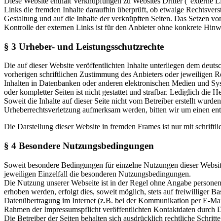
Diese Website enthält Verknüpfungen zu Websites Dritter ("externe Li
Links die fremden Inhalte daraufhin überprüft, ob etwaige Rechtsverst
Gestaltung und auf die Inhalte der verknüpften Seiten. Das Setzen vo
Kontrolle der externen Links ist für den Anbieter ohne konkrete Hin
§ 3 Urheber- und Leistungsschutzrechte
Die auf dieser Website veröffentlichten Inhalte unterliegen dem deu
vorherigen schriftlichen Zustimmung des Anbieters oder jeweiligen R
Inhalten in Datenbanken oder anderen elektronischen Medien und Syste
oder kompletter Seiten ist nicht gestattet und strafbar. Lediglich di
Soweit die Inhalte auf dieser Seite nicht vom Betreiber erstellt wurde
Urheberrechtsverletzung aufmerksam werden, bitten wir um einen en
Die Darstellung dieser Website in fremden Frames ist nur mit schriftli
§ 4 Besondere Nutzungsbedingungen
Soweit besondere Bedingungen für einzelne Nutzungen dieser Website
jeweiligen Einzelfall die besonderen Nutzungsbedingungen.
Die Nutzung unserer Webseite ist in der Regel ohne Angabe persone
erhoben werden, erfolgt dies, soweit möglich, stets auf freiwilliger
Datenübertragung im Internet (z.B. bei der Kommunikation per E-Mail
Rahmen der Impressumspflicht veröffentlichten Kontaktdaten durch D
Die Betreiber der Seiten behalten sich ausdrücklich rechtliche Schr