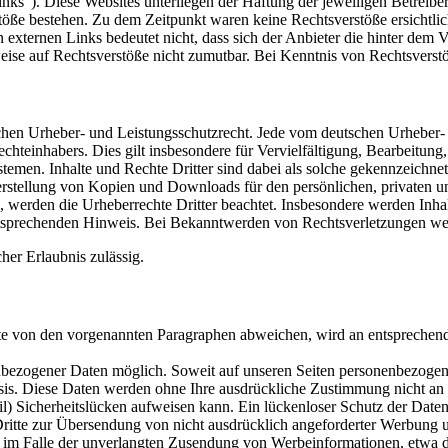
nks"). Diese Websites unterliegen der Haftung der jeweiligen Betreiber
öße bestehen. Zu dem Zeitpunkt waren keine Rechtsverstöße ersichtlich.
n externen Links bedeutet nicht, dass sich der Anbieter die hinter dem 
weise auf Rechtsverstöße nicht zumutbar. Bei Kenntnis von Rechtsverst
tschen Urheber- und Leistungsschutzrecht. Jede vom deutschen Urheber-
echteinhabers. Dies gilt insbesondere für Vervielfältigung, Bearbeitu
men. Inhalte und Rechte Dritter sind dabei als solche gekennzeichnet.
e Herstellung von Kopien und Downloads für den persönlichen, privaten u
n, werden die Urheberrechte Dritter beachtet. Insbesondere werden Inhal
tsprechenden Hinweis. Bei Bekanntwerden von Rechtsverletzungen wer
cher Erlaubnis zulässig.
 von den vorgenannten Paragraphen abweichen, wird an entsprechender
nbezogener Daten möglich. Soweit auf unseren Seiten personenbezogen
 Basis. Diese Daten werden ohne Ihre ausdrückliche Zustimmung nicht an 
) Sicherheitslücken aufweisen kann. Ein lückenloser Schutz der Daten
ritte zur Übersendung von nicht ausdrücklich angeforderter Werbung u
itte im Falle der unverlangten Zusendung von Werbeinformationen, etwa 